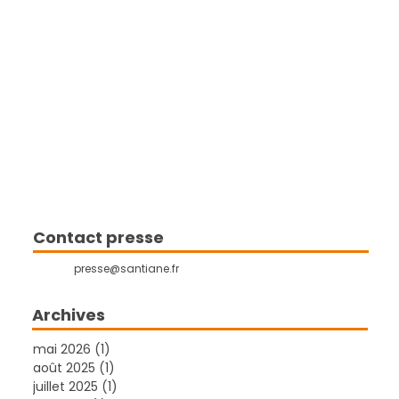
Nomination : Brice Le Houérou
devient Directeur Général du
Contact presse
Groupe Santiane
presse@santiane.fr
Archives
mai 2026
(1)
1 post
août 2025
(1)
1 post
juillet 2025
(1)
1 post